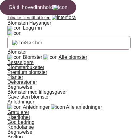
Gå til hovedinnhold
Tilbake til nettbutikken
Blomsten Høyanger
Logg inn
Blomster
Blomster
Alle blomster
Bestselgere
Blomsterbuketter
Premium blomster
Planter
Dekorasjoner
Begravelse
Blomster med tilleggsgaver
Gave uten blomster
Anledninger
Anledninger
Alle anledninger
Gratulerer
Kjærlighet
God bedring
Kondolanse
Begravelse
Bryllup