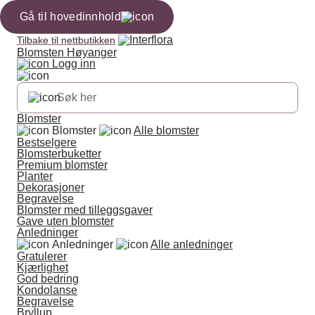
Gå til hovedinnhold
Tilbake til nettbutikken
Blomsten Høyanger
Logg inn
Blomster
Blomster
Alle blomster
Bestselgere
Blomsterbuketter
Premium blomster
Planter
Dekorasjoner
Begravelse
Blomster med tilleggsgaver
Gave uten blomster
Anledninger
Anledninger
Alle anledninger
Gratulerer
Kjærlighet
God bedring
Kondolanse
Begravelse
Bryllup