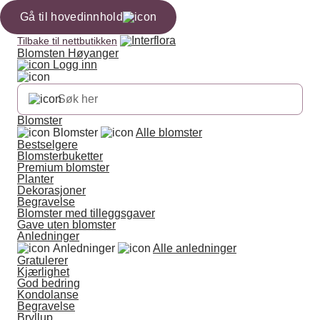
Gå til hovedinnhold
Tilbake til nettbutikken
Blomsten Høyanger
Logg inn
Blomster
Blomster
Alle blomster
Bestselgere
Blomsterbuketter
Premium blomster
Planter
Dekorasjoner
Begravelse
Blomster med tilleggsgaver
Gave uten blomster
Anledninger
Anledninger
Alle anledninger
Gratulerer
Kjærlighet
God bedring
Kondolanse
Begravelse
Bryllup